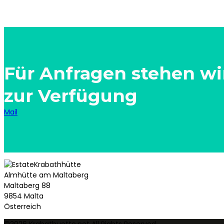
Für Anfragen stehen wir
zur Verfügung
Mail
Krabathhütte
Almhütte am Maltaberg
Maltaberg 88
9854 Malta
Österreich